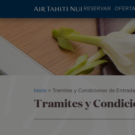
ATN:
RESERVAR
OFERTA
Main
menu
Saltar
block
al
contenido
principal
Sobrescribir
Inicio
Tramites y Condiciones de Entrada
Tramites y Condici
enlaces
de
ayuda
a
la
navegación