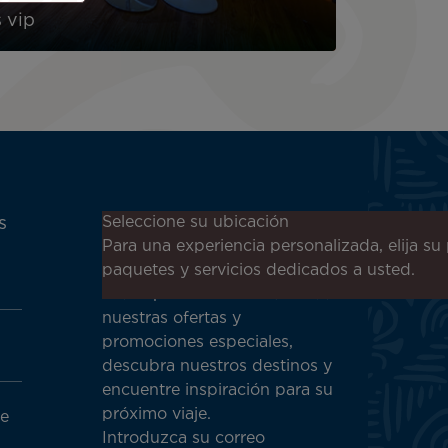
 vip
¡Suscríbase a nuestro boletín
Seleccione su ubicación
s
de noticias para recibir las
Para una experiencia personalizada, elija su 
últimas novedades!
paquetes y servicios dedicados a usted.
Sea el primero en recibir todas
nuestras ofertas y
promociones especiales,
descubra nuestros destinos y
encuentre inspiración para su
próximo viaje.
de
Introduzca su correo