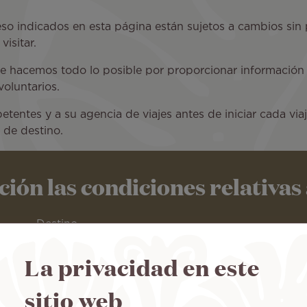
so indicados en esta página están sujetos a cambios sin 
visitar.
e hacemos todo lo posible por proporcionar información 
voluntarios.
tentes y a su agencia de viajes antes de iniciar cada via
o de destino.
ón las condiciones relativas a
Destino
La privacidad en este
sitio web