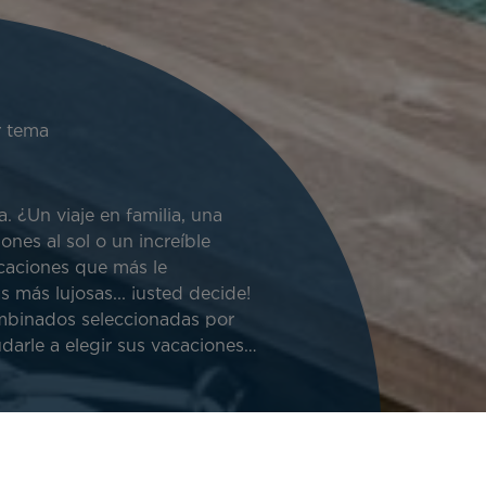
 tema
. ¿Un viaje en familia, una
nes al sol o un increíble
acaciones que más le
más lujosas... ¡usted decide!
ombinados seleccionadas por
darle a elegir sus vacaciones