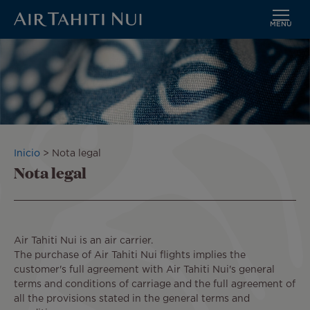
MENÚ
Saltar
al
contenido
principal
Sobrescribir
Inicio
Nota legal
Nota legal
enlaces
de
ayuda
a
la
navegación
Air Tahiti Nui is an air carrier.
The purchase of Air Tahiti Nui flights implies the
customer's full agreement with Air Tahiti Nui's general
terms and conditions of carriage and the full agreement of
all the provisions stated in the general terms and