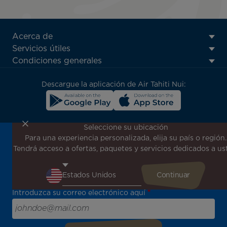
ATN:
Acerca de
Footer
Servicios útiles
menu
Condiciones generales
block
Descargue la aplicación de Air Tahiti Nui:
Seleccione su ubicación
Para una experiencia personalizada, elija su país o región.
¡Suscríbase a nuestro boletín de noticias para recibir las
Tendrá acceso a ofertas, paquetes y servicios dedicados a us
últimas novedades!
Sea el primero en recibir todas nuestras ofertas y
promociones especiales, descubra nuestros destinos y
encuentre inspiración para su próximo viaje.
Introduzca su correo electrónico aquí