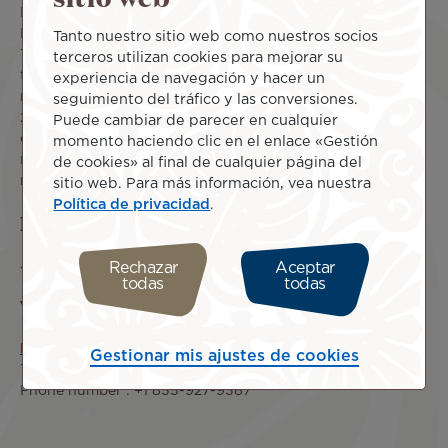
National Commission for Information Technology and Civil
Liberties, in accordance with the obligations of the law n°
Tanto nuestro sitio web como nuestros socios
78-17 of January 6, 1978 relating to information
terceros utilizan cookies para mejorar su
technology, files and civil liberties amended by law
experiencia de navegación y hacer un
n°2018-493 of June 20, 2018, and the regulation (EU)
seguimiento del tráfico y las conversiones.
2016/679 of the European Parliament and of the Council
Puede cambiar de parecer en cualquier
of 27 April 2016 on the protection of natural persons with
momento haciendo clic en el enlace «Gestión
regard to the processing of personal data and on the free
de cookies» al final de cualquier página del
movement of such data.
sitio web. Para más información, vea nuestra
Política de privacidad
.
Person in charge of publication
Jessie Salmon
Rechazar
Aceptar
todas
todas
Website host
PANTHEON
Gestionar mis ajustes de cookies
717 California Street, San Francisco, CA
Phone number : +1 855-927-9387