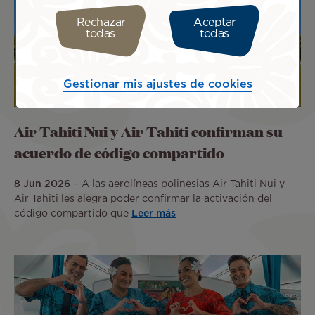
Rechazar
Aceptar
todas
todas
Gestionar mis ajustes de cookies
Air Tahiti Nui y Air Tahiti confirman su
acuerdo de código compartido
8 Jun 2026
A las aerolíneas polinesias Air Tahiti Nui y
Air Tahiti les alegra poder confirmar la activación del
código compartido que
Leer más