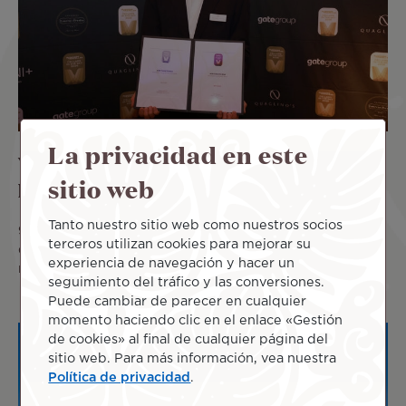
La privacidad en este
Vinos de Air Tahiti Nui galardonados en
sitio web
los premios Cellars in the Sky 2026
Tanto nuestro sitio web como nuestros socios
9 Jun 2026
Air Tahiti Nui destacó ayer en la ceremonia
terceros utilizan cookies para mejorar su
de los premios Cellars in the Sky, organizados por la
experiencia de navegación y hacer un
revista Business
Leer más
seguimiento del tráfico y las conversiones.
Puede cambiar de parecer en cualquier
momento haciendo clic en el enlace «Gestión
de cookies» al final de cualquier página del
sitio web. Para más información, vea nuestra
Política de privacidad
.