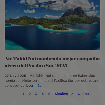
Air Tahiti Nui nombrada mejor compañía
aérea del Pacífico Sur 2025
27 Nov 2025
Air Tahiti Nui se complace en haber sido
nombrada Mejor aerolínea del Pacífico Sur por octavo año
consecutivo.
Leer más
Página
1
Página
2
Página
3
Página
4
Página
5
Siguiente
Siguiente >
Última
Último »
Paginación
actual
página
página