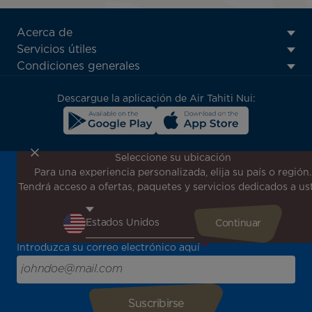
ATN:
Acerca de
Footer
Servicios útiles
menu
Condiciones generales
block
Descargue la aplicación de Air Tahiti Nui:
Seleccione su ubicación
Para una experiencia personalizada, elija su país o región.
¡Suscríbase a nuestro boletín de noticias para recibir las
Tendrá acceso a ofertas, paquetes y servicios dedicados a us
últimas novedades!
Sea el primero en recibir todas nuestras ofertas y
promociones especiales, descubra nuestros destinos y
encuentre inspiración para su próximo viaje.
Introduzca su correo electrónico aquí