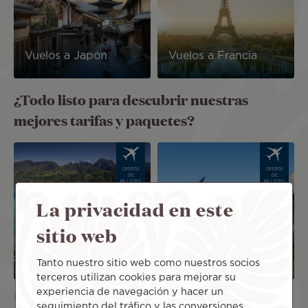
Vuelos a Japón
Vuelos a Francia
¿Todo listo para descubrir nuestras
mejores tarifas y paquetes?
Image
Image
OFERTA
OFERTA
DE
DE
BILLETES
BILLETES
DE
DE
AVIÓN
AVIÓN
La privacidad en este
sitio web
Tanto nuestro sitio web como nuestros socios
terceros utilizan cookies para mejorar su
experiencia de navegación y hacer un
París Tahití
Los Ángeles Tahití
seguimiento del tráfico y las conversiones.