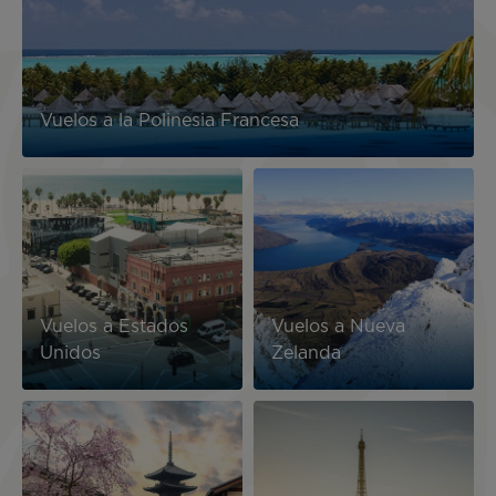
Vuelos a la Polinesia Francesa
Image
Image
Vuelos a Estados
Vuelos a Nueva
Unidos
Zelanda
Image
Image