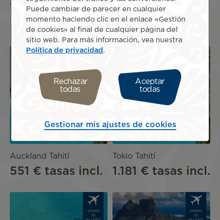
1.560 €
tasas
901 €
tasas incl.
Puede cambiar de parecer en cualquier
momento haciendo clic en el enlace «Gestión
incl.
de cookies» al final de cualquier página del
sitio web. Para más información, vea nuestra
Política de privacidad
.
Image
Image
OFERTA
OFERTA
DE
DE
BILLETES
BILLETES
DE
DE
Rechazar
Aceptar
AVIÓN
AVIÓN
todas
todas
Gestionar mis ajustes de cookies
Auckland Tahití
Tokio Tahití
551 €
tasas incl.
1.181 €
tasas incl.
Image
Image
OFERTA
OFERTA
DE
DE