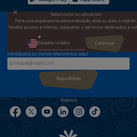
Seleccione su ubicación
Para una experiencia personalizada, elija su país o región.
¡Suscríbase a nuestro boletín de noticias para recibir las
Tendrá acceso a ofertas, paquetes y servicios dedicados a us
últimas novedades!
Sea el primero en recibir todas nuestras ofertas y
promociones especiales, descubra nuestros destinos y
encuentre inspiración para su próximo viaje.
Introduzca su correo electrónico aquí
Síganos