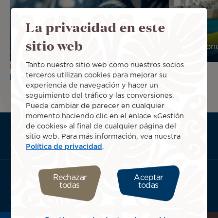
La privacidad en este
sitio web
Condiciones generales de transporte
Condicione
Tanto nuestro sitio web como nuestros socios
Haga clic aquí para leer las
Airline Passengers with
terceros utilizan cookies para mejorar su
Disabilities Bill of Rights.
experiencia de navegación y hacer un
seguimiento del tráfico y las conversiones.
Puede cambiar de parecer en cualquier
momento haciendo clic en el enlace «Gestión
de cookies» al final de cualquier página del
ATN:
Acerca de
sitio web. Para más información, vea nuestra
Footer
Servicios útiles
Política de privacidad
.
menu
Condiciones generales
block
Descargue la aplicación de Air Tahiti Nui:
Rechazar
Aceptar
todas
todas
Seleccione su ubicación