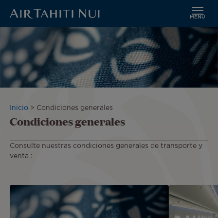
MENÚ
Saltar
al
contenido
principal
Sobrescribir
Inicio
Condiciones generales
Condiciones generales
enlaces
de
ayuda
Consulte nuestras condiciones generales de transporte y
a
venta :
la
navegación